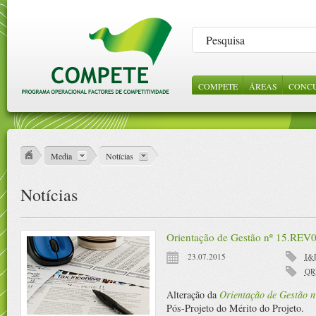
COMPETE
ÁREAS
CONC
LEGISLAÇÃO
SOBRE NÓS
CONSULTA DE
INCENTIVOS 
NOTÍC
ABE
ORI
PROJECTOS
EMPRESAS
GES
ESTRUTURA
VÍDE
REFERENCIAIS
CIÊNCIA E
Media
Notícias
CONHECIME
PROTOCOLOS
Notícias
CONTRATOS
PÚBLICOS
Orientação de Gestão nº 15.REV
23.07.2015
I&
QR
Alteração da
Orientação de Gestão 
Pós-Projeto do Mérito do Projeto.