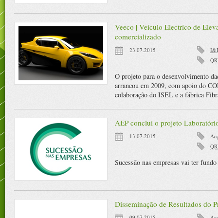
Veeco | Veículo Electríco de Eleva
comercializado
23.07.2015
I&
QR
O projeto para o desenvolvimento daq
arrancou em 2009, com apoio do C
colaboração do ISEL e a fábrica Fibr
AEP conclui o projeto Laboratóri
13.07.2015
Acç
QR
Sucessão nas empresas vai ter fundo
Disseminação de Resultados do 
09.07.2015
Acç