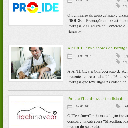
QR
O Seminário de apresentação e disse
PROIDE – Promoção do investimento
Portugal, da Câmara de Comércio e 
Barcelos.
APTECE leva Sabores de Portugal
11.05.2015
Acç
QR
A APTECE e a Confederação de Agric
presentes entre os dias 24 e 26 de A
Portugal que teve lugar na cidade de
Projeto iTechInovcar finalista 
08.05.2015
I&
O ITechInovCar é uma solução inova
concorre na categoria “Miscellaneou
precisa do seu voto.